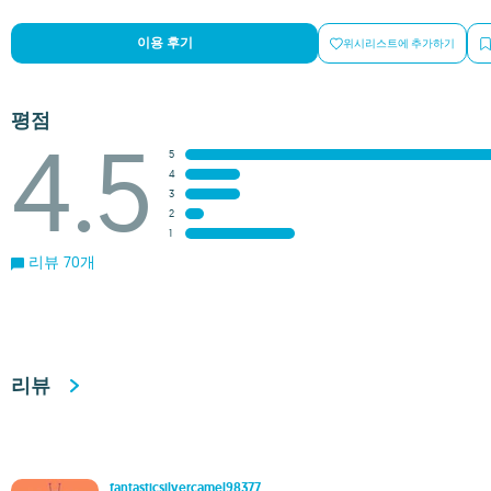
이용 후기
위시리스트에 추가하기
평점
4.5
5
4
3
2
1
리뷰 70개
리뷰
fantasticsilvercamel98377