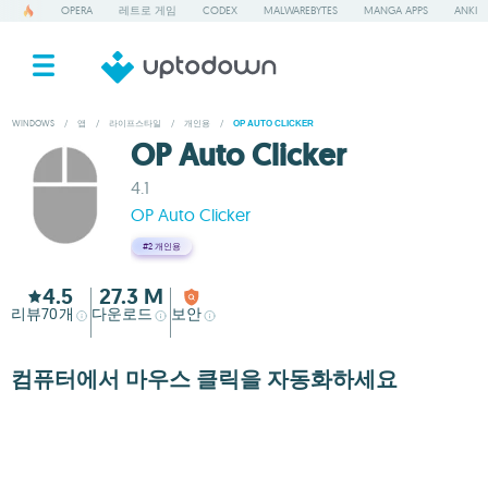
OPERA
레트로 게임
CODEX
MALWAREBYTES
MANGA APPS
ANKI
WINDOWS
/
앱
/
라이프스타일
/
개인용
/
OP AUTO CLICKER
OP Auto Clicker
4.1
OP Auto Clicker
#2
개인용
4.5
27.3 M
리뷰
개
다운로드
보안
70
컴퓨터에서 마우스 클릭을 자동화하세요