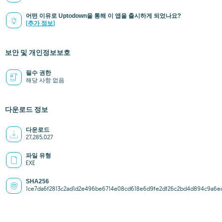
어떤 이유로 Uptodown을 통해 이 앱을 출시하게 되었나요?
(추가 정보)
보안 및 개인정보보호
필수 권한
해당 사항 없음
다운로드 정보
다운로드
27,285,027
파일 유형
EXE
SHA256
1ce7da6f2813c2ad1d2e496be6714e08cd618e6d9fe2df26c2bd4d894c9a6e